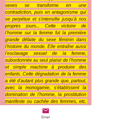
sexes se transforme en une 
contradiction, puis en antagonisme qui 
se perpétue et s'intensifie jusqu'à nos 
propres jours... Cette victoire de 
l'homme sur la femme fut la première 
grande défaite du sexe féminin dans 
l'histoire du monde. Elle entraîne aussi 
l'esclavage sexuel de la femme, 
subordonnée au seul plaisir de l'homme 
et simple machine à produire des 
enfants. Cette dégradation de la femme 
a été d'autant plus grande que, partout, 
avec la monogamie, s'établissent la 
domination de l'homme, la prostitution 
manifeste ou cachée des femmes, etc. 
Voilà ce qu'a produit indirectement la 
grande 'conquête historique' du mâle, le 
Email
'patriarcat'. Et il ne pouvait en être 