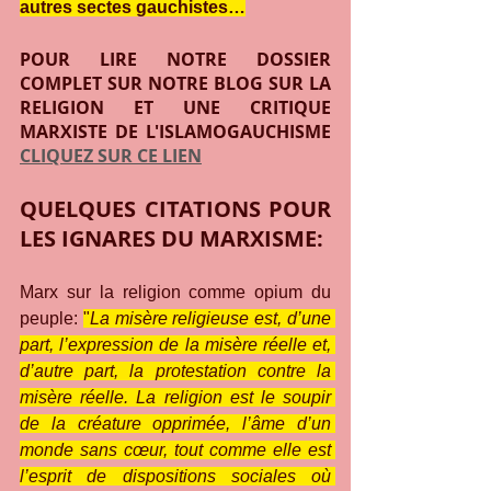
autres sectes gauchistes…
POUR LIRE NOTRE DOSSIER 
COMPLET SUR NOTRE BLOG SUR LA 
RELIGION ET UNE CRITIQUE 
MARXISTE DE L'ISLAMOGAUCHISME 
CLIQUEZ SUR CE LIEN
QUELQUES CITATIONS POUR 
LES IGNARES DU MARXISME:
Marx sur la religion comme opium du 
peuple: 
"
La misère religieuse est, d’une 
part, l’expression de la misère réelle et, 
d’autre part, la protestation contre la 
misère réelle. La religion est le soupir 
de la créature opprimée, l’âme d’un 
monde sans cœur, tout comme elle est 
l’esprit de dispositions sociales où 