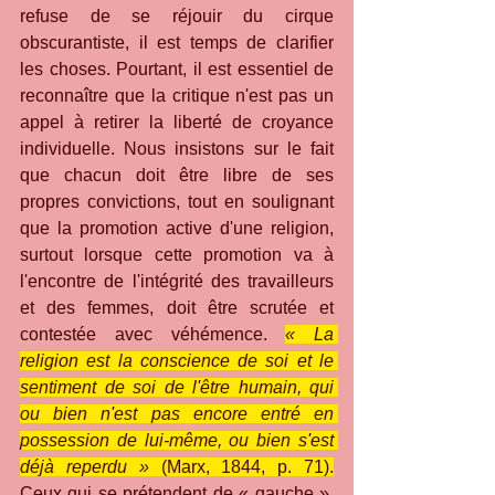
refuse de se réjouir du cirque 
obscurantiste, il est temps de clarifier 
les choses. Pourtant, il est essentiel de 
reconnaître que la critique n'est pas un 
appel à retirer la liberté de croyance 
individuelle. Nous insistons sur le fait 
que chacun doit être libre de ses 
propres convictions, tout en soulignant 
que la promotion active d'une religion, 
surtout lorsque cette promotion va à 
l'encontre de l'intégrité des travailleurs 
et des femmes, doit être scrutée et 
contestée avec véhémence. 
« La 
religion est la conscience de soi et le 
sentiment de soi de l'être humain, qui 
ou bien n'est pas encore entré en 
possession de lui-même, ou bien s'est 
déjà reperdu »
 (Marx, 1844, p. 71)
.
Ceux qui se prétendent de « gauche », 