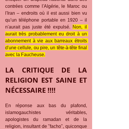
contrées comme l'Algérie, le Maroc ou 
l'Iran – endroits où il est aussi bien vu 
qu’un téléphone portable en 1920 – il 
n'aurait pas juste été expulsé. 
Non, il 
aurait très probablement eu droit à un 
abonnement à vie aux barreaux étroits 
d'une cellule, ou pire, un tête-à-tête final 
avec la Faucheuse.
LA CRITIQUE DE LA 
RELIGION EST SAINE ET 
NÉCESSAIRE !!!!
En réponse aux bas du plafond, 
islamogauchistes véritables, 
apologistes du ramadan et de la 
religion, insultant de "facho", quiconque 